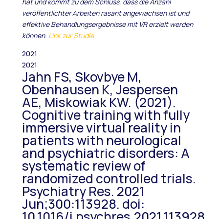
hat und kommt zu dem Schluss, dass die Anzahl
veröffentlichter Arbeiten rasant angewachsen ist und
effektive Behandlungsergebnisse mit VR erzielt werden
können.
Link zur Studie
2021
2021
Jahn FS, Skovbye M,
Obenhausen K, Jespersen
AE, Miskowiak KW. (2021).
Cognitive training with fully
immersive virtual reality in
patients with neurological
and psychiatric disorders: A
systematic review of
randomized controlled trials.
Psychiatry Res. 2021
Jun;300:113928. doi:
10.1016/j.psychres.2021.113928.